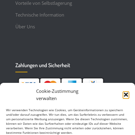
Vorteile von Selbstlagerung
Technische Information
Über Uns
Zahlungen und Sicherheit
Cookie-Zustimmung
verwalten
Wir verwenden Technologien wie Cookies, um Geräteinformationen zu speichern
und/oder darauf zuzugreifen. Wir tun dies, um das Surferlebnis zu verbessern und
um personalisierte Werbung anzuzeigen. Wenn Sie diesen Technologien zustimmen,
können wir Daten wie das Surfverhalten oder eindeutige IDs auf dieser Website
verarbeiten. Wenn Sie Ihre Zustimmung nicht erteilen oder zurückziehen, können
bestimmte Funktionen beeinträchtigt werden.