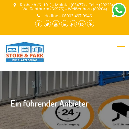
Rosbach (61191) - Maintal (63477) - Celle (29223) -
Weißenthurm (56575) - Weißenhorn (89264)
Hotline - 06003 497 9946
facebook.com
twitter
youtube
LinkedIn
instagram
pinterest
Cookie-
Richtlinie
(EU)
Ein führender Anbieter