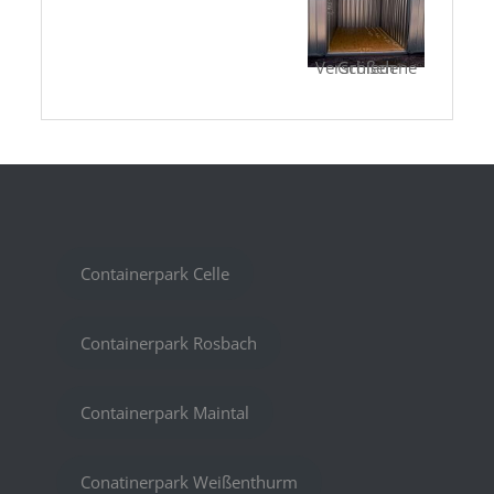
Verschiedene Größen
Containerpark Celle
Containerpark Rosbach
Containerpark Maintal
Conatinerpark Weißenthurm