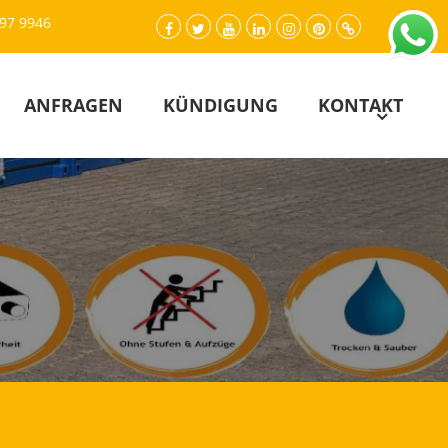
497 9946
facebook.com
twitter
youtube
LinkedIn
instagram
pinterest
Cookie-
Richtlinie
(EU)
ANFRAGEN
KÜNDIGUNG
KONTAKT