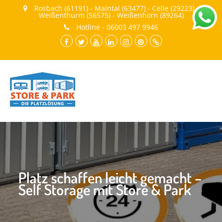
Rosbach (61191) - Maintal (63477) - Celle (29223) -
Weißenthurm (56575) - Weißenhorn (89264)
Hotline - 06003 497 9946
facebook.com
twitter
youtube
LinkedIn
instagram
pinterest
Cookie-
Richtlinie
(EU)
Platz schaffen leicht gemacht –
Self Storage mit Store & Park