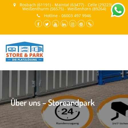
Rosbach (61191) - Maintal (63477) - Celle (29223) -
Weißenthurm (56575) - Weißenhorn (89264)
Hotline - 06003 497 9946
facebook.com
twitter
youtube
LinkedIn
instagram
pinterest
Cookie-
Richtlinie
(EU)
Über uns – Storeandpark