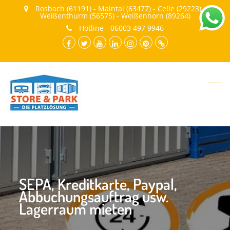
Rosbach (61191) - Maintal (63477) - Celle (29223) -
Weißenthurm (56575) - Weißenhorn (89264)
Hotline - 06003 497 9946
facebook.com
twitter
youtube
LinkedIn
instagram
pinterest
Cookie-
Richtlinie
(EU)
SEPA, Kreditkarte, Paypal,
Abbuchungsauftrag usw.
Lagerraum mieten