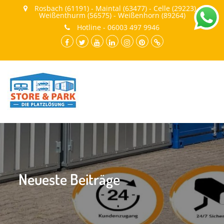
Rosbach (61191) - Maintal (63477) - Celle (29223) -
Weißenthurm (56575) - Weißenhorn (89264)
Hotline - 06003 497 9946
facebook.com
twitter
youtube
LinkedIn
instagram
pinterest
Cookie-
Richtlinie
(EU)
Neueste Beiträge